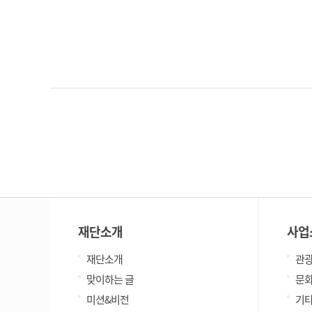
재단소개
사업
재단소개
관
맞이하는 글
문
미션&비전
기