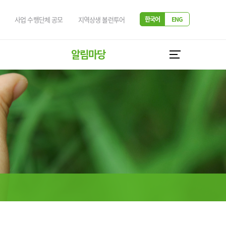
사업 수행단체 공모
지역상생 볼런투어
한국어
ENG
알림마당
GKL재단소식
자료실
재단에게 물어봐!