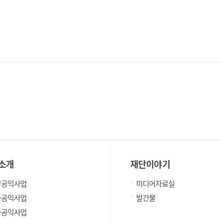
소개
재단이야기
광공익사업
미디어자료실
화공익사업
발간물
타공익사업