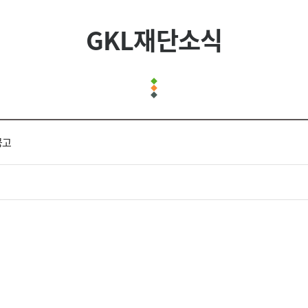
GKL재단소식
공고