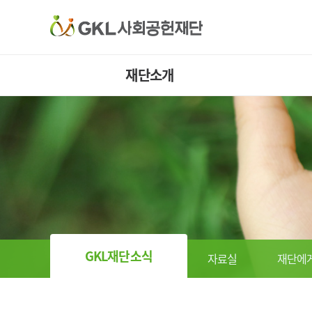
재단소개
재단소개
맞이하는 글
미션&비전
걸어온 길
사업규모
함께하는 사람들
찾아오시는 길
GKL재단소식
자료실
재단에게